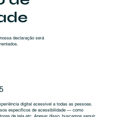
dade
 nossa declaração será
mentados.
5
periência digital acessível a todas as pessoas.
rsos específicos de acessibilidade — como
itores de tela etc. Apesar disso, buscamos seguir