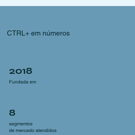
CTRL+ em números
2018
Fundada em
8
segmentos
de mercado atendidos