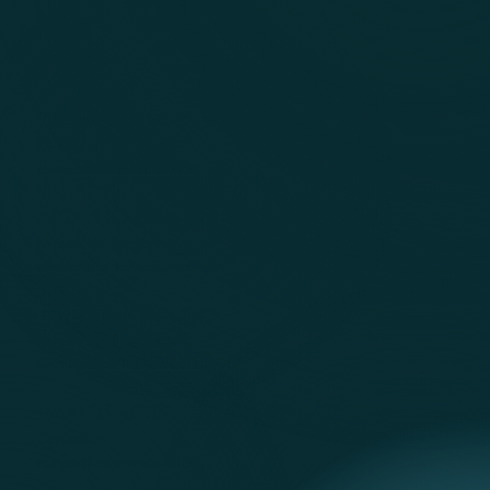
CLÁUDIO BEZERRA
CEO
claudio@controlmais.inf.br
RICARDO ANDRADE
Diretor de Negócios
ricardo@controlmais.inf.br
EWERTON AQUINO
Diretor de Negócios
ewerton@controlmais.inf.br
RANIERE CAMPELO
Controller
raniere@controlmais.inf.br